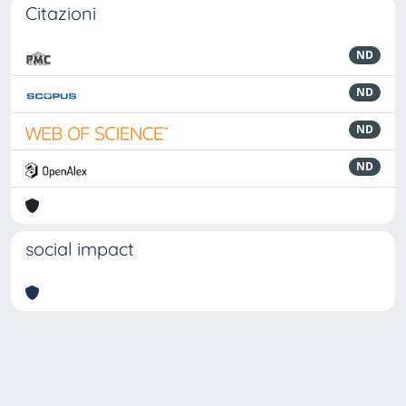
Citazioni
ND
ND
ND
ND
social impact