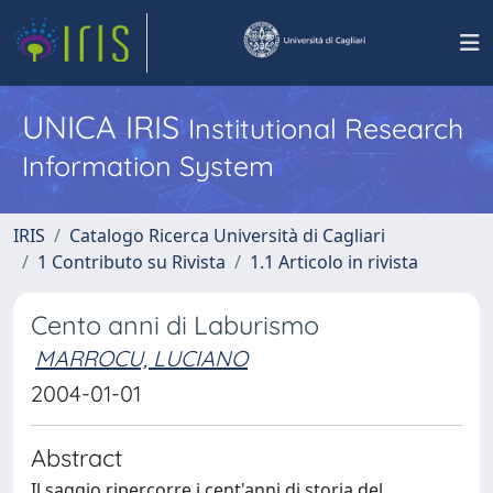
UNICA IRIS
Institutional Research
Information System
IRIS
Catalogo Ricerca Università di Cagliari
1 Contributo su Rivista
1.1 Articolo in rivista
Cento anni di Laburismo
MARROCU, LUCIANO
2004-01-01
Abstract
Il saggio ripercorre i cent'anni di storia del