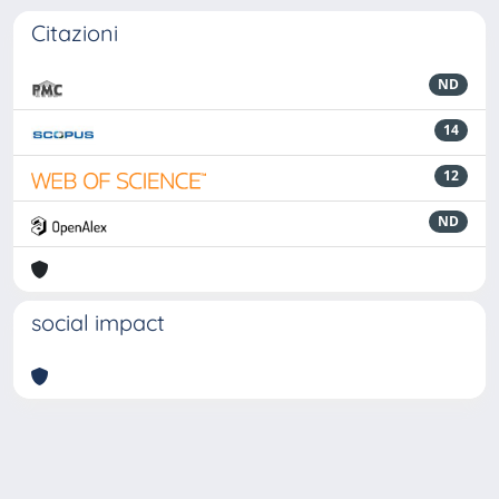
Citazioni
ND
14
12
ND
social impact