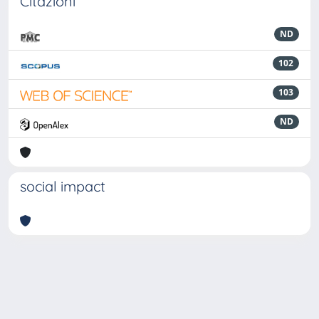
Citazioni
ND
102
103
ND
social impact