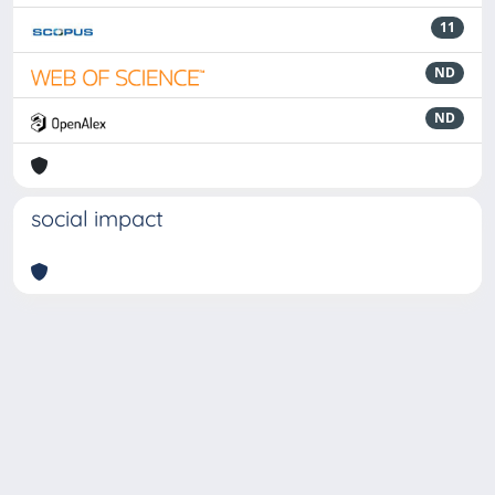
11
ND
ND
social impact
Powered by
IRIS
-
about IRIS
-
Utilizzo dei cookie
-
Privacy
Copyright © 2026