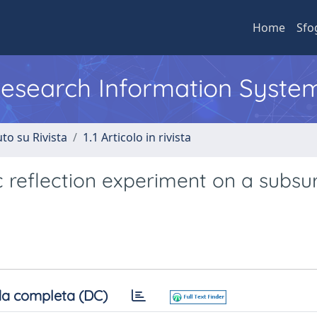
Home
Sfo
 Research Information Syste
to su Rivista
1.1 Articolo in rivista
 reflection experiment on a subsu
a completa (DC)