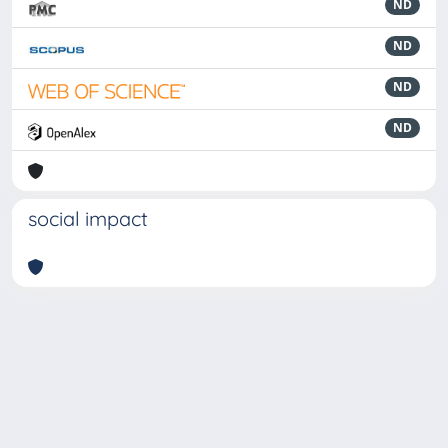
ND
ND
ND
ND
social impact
Powered by
IRIS
-
about IRIS
-