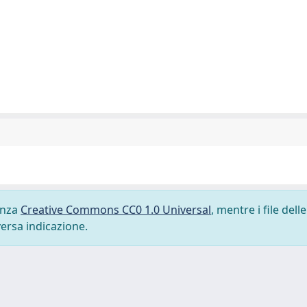
cenza
Creative Commons CC0 1.0 Universal
, mentre i file delle
versa indicazione.