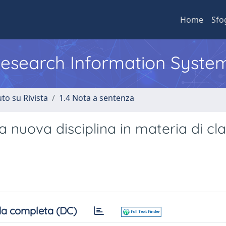
Home
Sfo
 Research Information Syste
to su Rivista
1.4 Nota a sentenza
la nuova disciplina in materia di cl
a completa (DC)