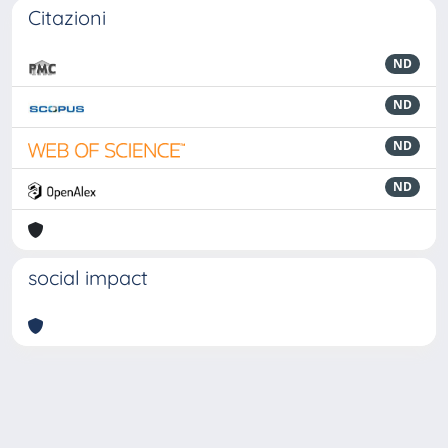
Citazioni
ND
ND
ND
ND
social impact