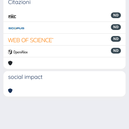
Citazioni
ND
ND
ND
ND
social impact