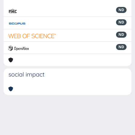
ND
ND
ND
ND
social impact