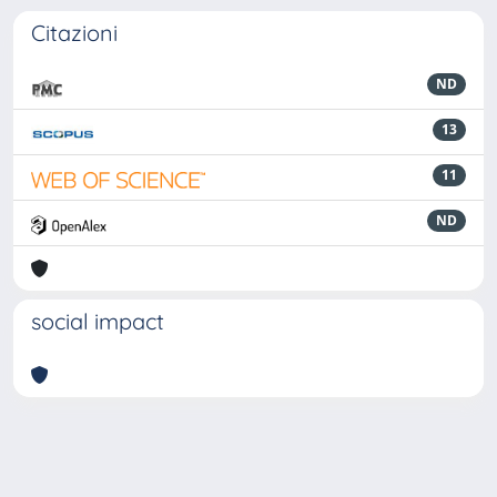
Citazioni
ND
13
11
ND
social impact