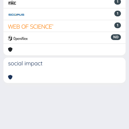
1
1
1
ND
social impact
Powered by
IRIS
-
about IRIS
-