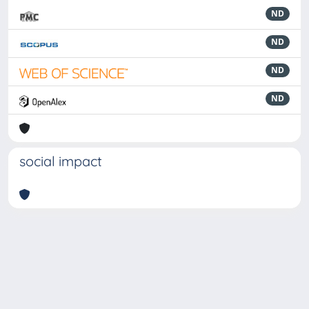
ND
ND
ND
ND
social impact