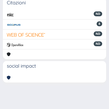
Citazioni
ND
8
ND
ND
social impact