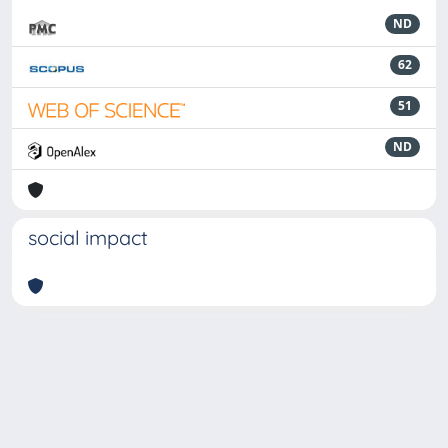
ND
62
51
ND
social impact