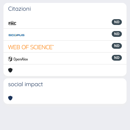
Citazioni
ND
ND
ND
ND
social impact