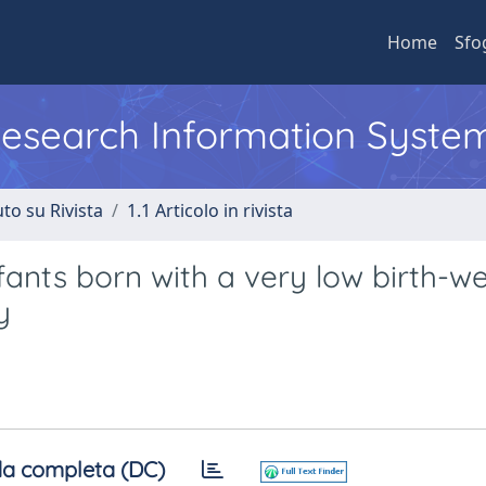
Home
Sfo
 Research Information Syste
to su Rivista
1.1 Articolo in rivista
ants born with a very low birth-we
y
a completa (DC)