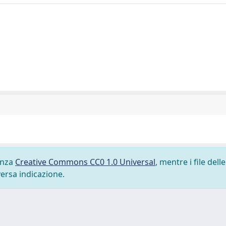
cenza
Creative Commons CC0 1.0 Universal
, mentre i file delle
versa indicazione.