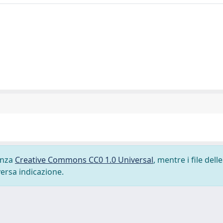
cenza
Creative Commons CC0 1.0 Universal
, mentre i file delle
versa indicazione.