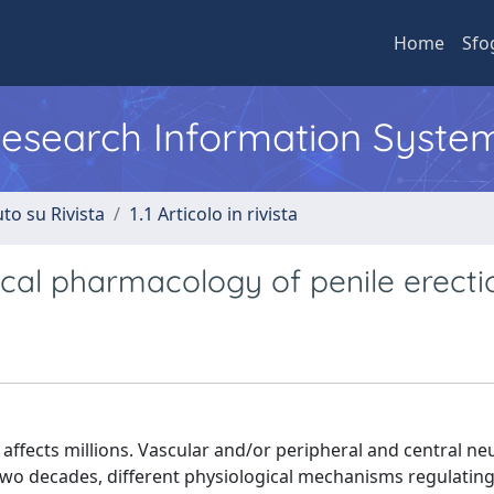
Home
Sfo
 Research Information Syste
to su Rivista
1.1 Articolo in rivista
ical pharmacology of penile erecti
 affects millions. Vascular and/or peripheral and central n
 two decades, different physiological mechanisms regulating