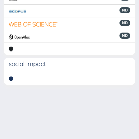
ND
ND
ND
social impact
Powered by
IRIS
-
about IRIS
-