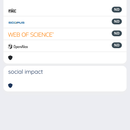
ND
ND
ND
ND
social impact