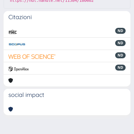
https://hdl.handle.net/11584/180602
Citazioni
ND
ND
ND
ND
social impact