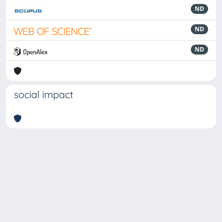
ND
ND
ND
social impact
Powered by
IRIS
-
about IRIS
-
Utilizzo dei cookie
-
Privacy
Copyright © 2026