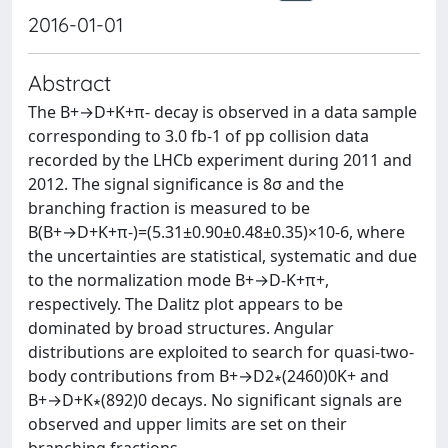
2016-01-01
Abstract
The B+→D+K+π- decay is observed in a data sample
corresponding to 3.0 fb-1 of pp collision data
recorded by the LHCb experiment during 2011 and
2012. The signal significance is 8σ and the
branching fraction is measured to be
B(B+→D+K+π-)=(5.31±0.90±0.48±0.35)×10-6, where
the uncertainties are statistical, systematic and due
to the normalization mode B+→D-K+π+,
respectively. The Dalitz plot appears to be
dominated by broad structures. Angular
distributions are exploited to search for quasi-two-
body contributions from B+→D2∗(2460)0K+ and
B+→D+K∗(892)0 decays. No significant signals are
observed and upper limits are set on their