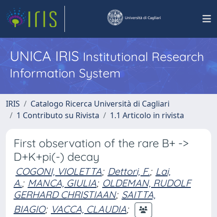
UNICA IRIS
Institutional Research
Information System
IRIS
Catalogo Ricerca Università di Cagliari
1 Contributo su Rivista
1.1 Articolo in rivista
First observation of the rare B+ ->
D+K+pi(-) decay
COGONI, VIOLETTA
;
Dettori, F.
;
Lai,
A.
;
MANCA, GIULIA
;
OLDEMAN, RUDOLF
GERHARD CHRISTIAAN
;
SAITTA,
BIAGIO
;
VACCA, CLAUDIA
;