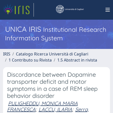
UNICA IRIS
Institutional Research
Information System
IRIS
Catalogo Ricerca Università di Cagliari
1 Contributo su Rivista
1.5 Abstract in rivista
Discordance between Dopamine
transporter deficit and motor
symptoms in a case of REM sleep
behavior disorder
PULIGHEDDU, MONICA MARIA
FRANCESCA
;
LACCU, ILARIA
;
Serra,