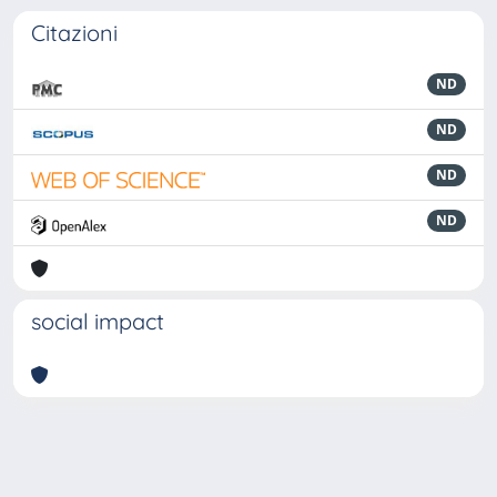
Citazioni
ND
ND
ND
ND
social impact