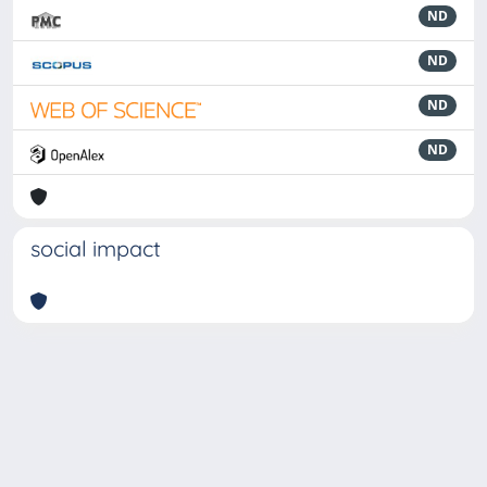
ND
ND
ND
ND
social impact