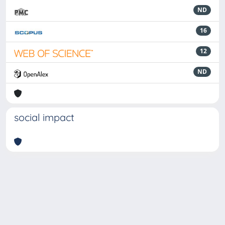
ND
16
12
ND
social impact