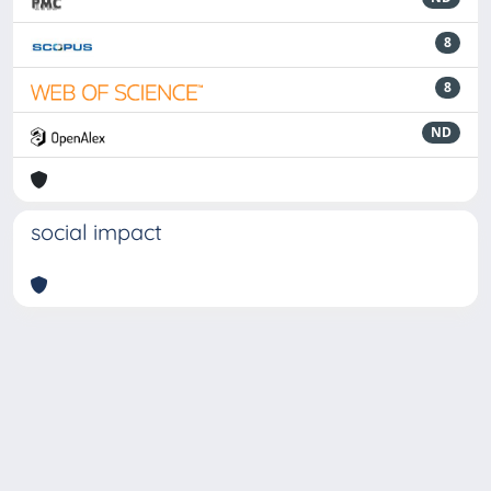
8
8
ND
social impact
Powered by
IRIS
-
about IRIS
-