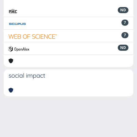
ND
7
7
ND
social impact