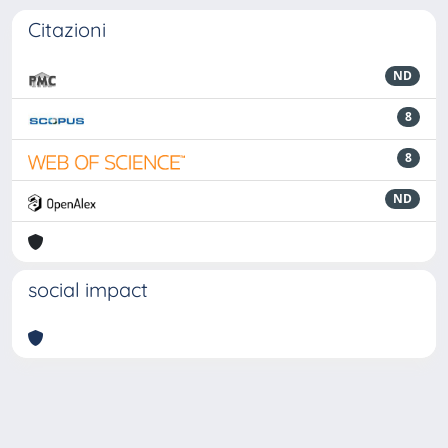
Citazioni
ND
8
8
ND
social impact