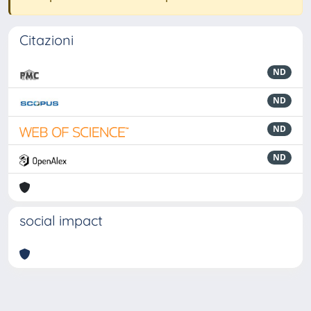
Citazioni
ND
ND
ND
ND
social impact