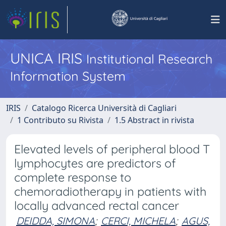
UNICA IRIS
Institutional Research
Information System
IRIS
Catalogo Ricerca Università di Cagliari
1 Contributo su Rivista
1.5 Abstract in rivista
Elevated levels of peripheral blood T
lymphocytes are predictors of
complete response to
chemoradiotherapy in patients with
locally advanced rectal cancer
DEIDDA, SIMONA
;
CERCI, MICHELA
;
AGUS,