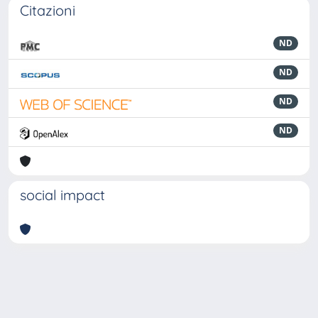
Citazioni
ND
ND
ND
ND
social impact