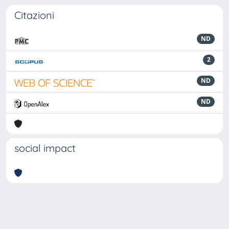
Citazioni
ND
2
ND
ND
social impact