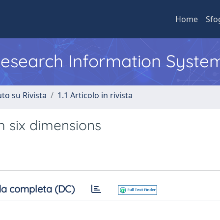
Home
Sfo
 Research Information Syste
to su Rivista
1.1 Articolo in rivista
m six dimensions
a completa (DC)