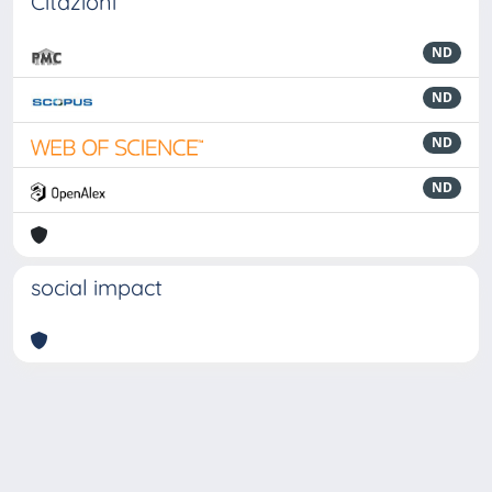
Citazioni
ND
ND
ND
ND
social impact