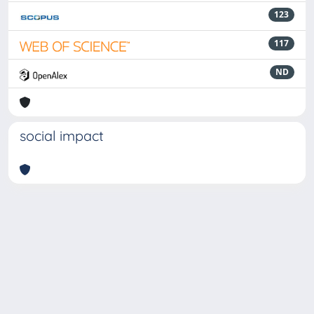
123
117
ND
social impact
Powered by
IRIS
-
about IRIS
-
Utilizzo dei cookie
-
Privacy
Copyright © 2026