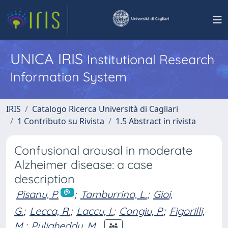
UNICA IRIS
Institutional Research
Information System
IRIS
Catalogo Ricerca Università di Cagliari
1 Contributo su Rivista
1.5 Abstract in rivista
Confusional arousal in moderate
Alzheimer disease: a case
description
Pisanu, P.
;
Tamburrino, L.
;
Gioi,
G.
;
Lecca, R.
;
Laccu, I.
;
Congiu, P.
;
Figorilli,
M.
;
Puligheddu, M.