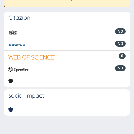
Citazioni
ND
ND
0
ND
social impact