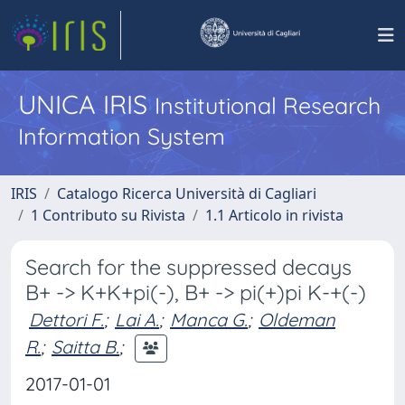
UNICA IRIS
Institutional Research
Information System
IRIS
Catalogo Ricerca Università di Cagliari
1 Contributo su Rivista
1.1 Articolo in rivista
Search for the suppressed decays
B+ -> K+K+pi(-), B+ -> pi(+)pi K-+(-)
Dettori F.
;
Lai A.
;
Manca G.
;
Oldeman
R.
;
Saitta B.
;
2017-01-01