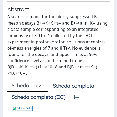
Abstract
A search is made for the highly-suppressed B
meson decays B+→K+K+π− and B+→π+π+K− using
a data sample corresponding to an integrated
luminosity of 3.0 fb−1 collected by the LHCb
experiment in proton–proton collisions at centre-
of-mass energies of 7 and 8 TeV. No evidence is
found for the decays, and upper limits at 90%
confidence level are determined to be
B(B+→K+K+π−)<1.1×10−8 and B(B+→π+π+K−)
<4.6×10−8.
Scheda breve
Scheda completa
Scheda completa (DC)