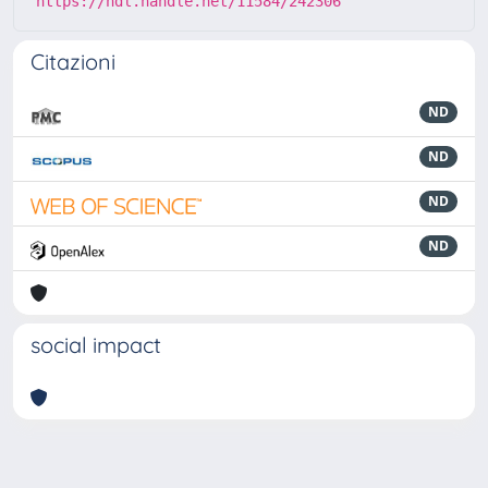
https://hdl.handle.net/11584/242306
Citazioni
ND
ND
ND
ND
social impact