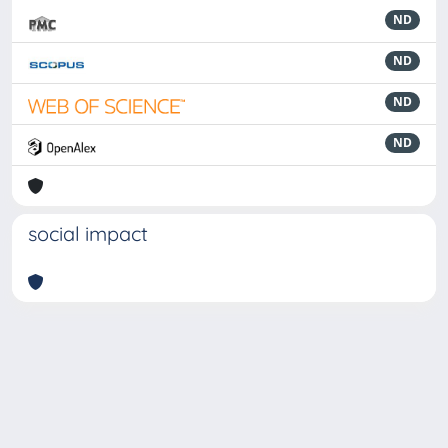
ND
ND
ND
ND
social impact