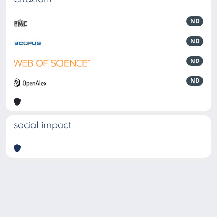
ND
ND
ND
ND
social impact