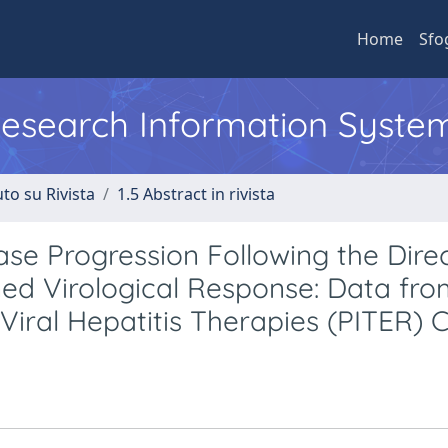
Home
Sfo
 Research Information Syste
to su Rivista
1.5 Abstract in rivista
ease Progression Following the Dire
ined Virological Response: Data fro
 Viral Hepatitis Therapies (PITER) 