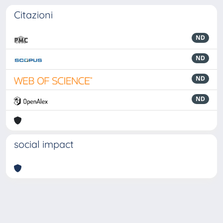
Citazioni
ND
ND
ND
ND
social impact