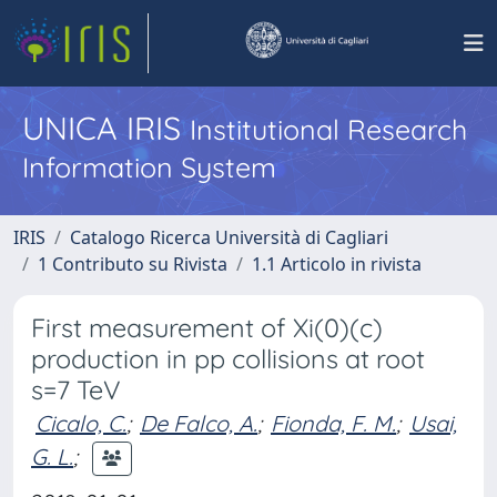
UNICA IRIS
Institutional Research
Information System
IRIS
Catalogo Ricerca Università di Cagliari
1 Contributo su Rivista
1.1 Articolo in rivista
First measurement of Xi(0)(c)
production in pp collisions at root
s=7 TeV
Cicalo, C.
;
De Falco, A.
;
Fionda, F. M.
;
Usai,
G. L.
;