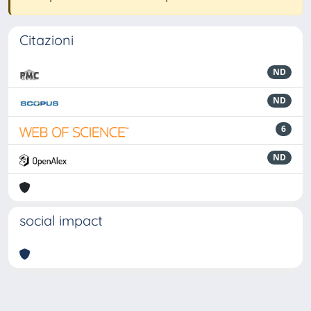
Citazioni
ND
ND
6
ND
social impact