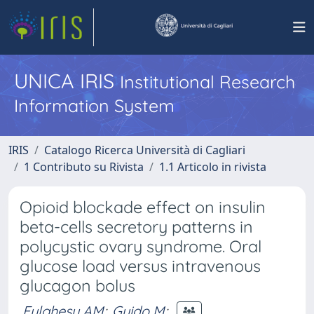
UNICA IRIS
Institutional Research
Information System
IRIS
Catalogo Ricerca Università di Cagliari
1 Contributo su Rivista
1.1 Articolo in rivista
Opioid blockade effect on insulin
beta-cells secretory patterns in
polycystic ovary syndrome. Oral
glucose load versus intravenous
glucagon bolus
Fulghesu AM
;
Guido M
;