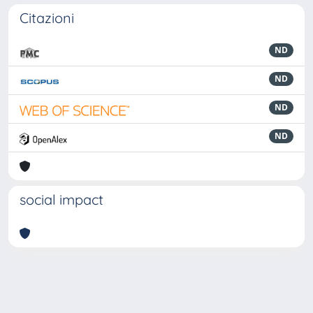
Citazioni
ND
ND
ND
ND
social impact