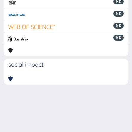
ND
ND
ND
ND
social impact
Powered by
IRIS
-
about IRIS
-